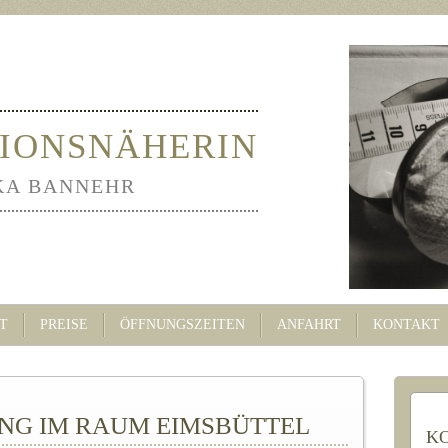
IONSNÄHERIN
KA BANNEHR
T
PREISE
ÖFFNUNGSZEITEN
ANFAHRT
KONTAKT
G IM RAUM EIMSBÜTTEL
K