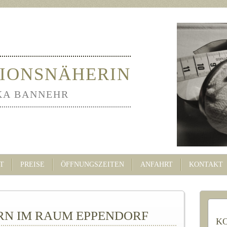
IONSNÄHERIN
KA BANNEHR
T
PREISE
ÖFFNUNGSZEITEN
ANFAHRT
KONTAKT
RN IM RAUM EPPENDORF
K